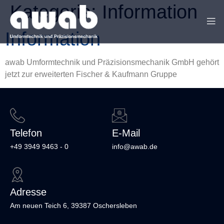
Kategorie:
Information
Information
awab Umformtechnik und Präzisionsmechanik GmbH gehört
jetzt zur erweiterten Fischer & Kaufmann Gruppe
Telefon
E-Mail
+49 3949 9463 - 0
info@awab.de
Adresse
Am neuen Teich 6, 39387 Oschersleben