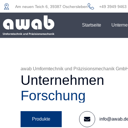
Am neuen Teich 6, 39387 Oschersleben
+49 3949 9463 
Startseite
Untern
awab Umformtechnik und Präzisionsmechanik Gmb
Unternehmen
Entwicklung
Produkte
info@awab.d