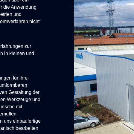
ür die Anwendung
etrien und
ormverfahren nicht
Erfahrungen zur
h in kleinen und
ngen für ihre
tumformbaren
iven Gestaltung der
ichen Werkzeuge und
Wünsche mit
emuffen,
on uns einbaufertige
hanisch bearbeiten