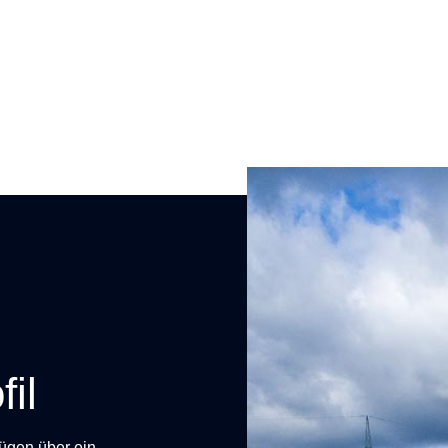
il
fügen über ein