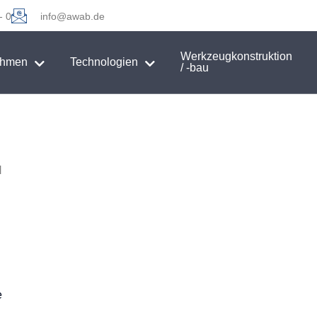
- 0
info@awab.de
Werkzeugkonstruktion
ehmen
Technologien
/ -bau
H
e