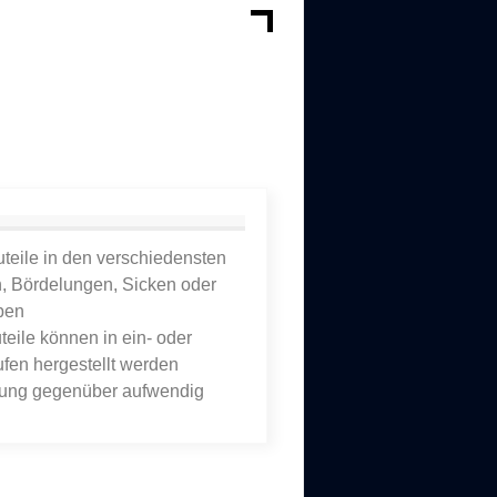
uteile in den verschiedensten
, Bördelungen, Sicken oder
ben
eile können in ein- oder
fen hergestellt werden
llung gegenüber aufwendig