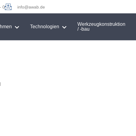
- 0
info@awab.de
Werkzeugkonstruktion
ehmen
Technologien
/ -bau
H