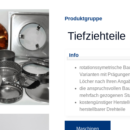
Produktgruppe
Tiefziehteile
Info
rotationssymetrische Ba
Varianten mit Prägungen
Löcher nach Ihren Anga
die anspruchsvollen Baut
mehrfach gezogenen Stu
kostengünstiger Herste
herstellbarer Drehteile
Maschinen