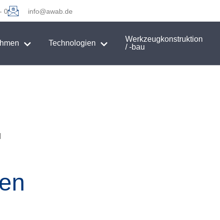
- 0
info@awab.de
Werkzeugkonstruktion
ehmen
Technologien
/ -bau
H
ssen