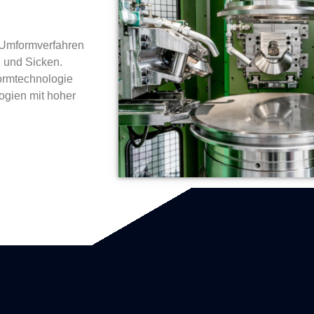
 Umformverfahren
 und Sicken.
formtechnologie
ogien mit hoher