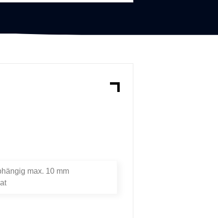
n
abhängig max. 10 mm
at