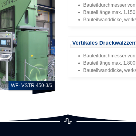
Bauteildurchmesser von
Bauteillänge max. 1.15
Bauteilwanddicke, werks
Vertikales Drückwalzze
Bauteildurchmesser von
Bauteillänge max. 1.80
Bauteilwanddicke, werks