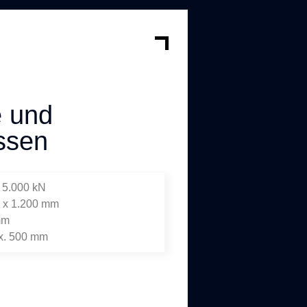
e und
ssen
s 5.000 kN
0 x 1.200 mm
mm
x. 500 mm